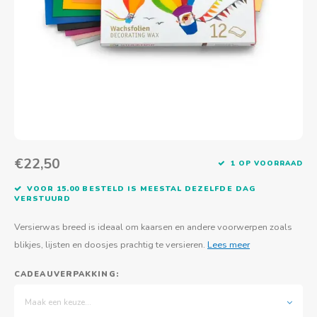
Actief buitenspelen
Muziekspeelgoed
Zoekboeken & doeboeken
Thuis leren
Duurzaam Speelgoed
Basis voor - Zintuigelijke beleving
Vanaf 8 jaar
The C
Vogelf
Water
Educa
Tuinieren & koken
Technisch Speelgoed
Quiet books
Boek en spel voor volwassenen
Sinterklaas & kerst
Ander basismateriaal
Vanaf 10 jaar
Jongl
Knikk
Fietsen en rijdend speelgoed
Spellen en puzzels
School & onderweg
Jongeren en volwassenen
Frisb
Teams
Creatief speelgoed
Schoolmeubilair
Beweg
Cijfer
€22,50
1 OP VOORRAAD
Overi
Puzze
VOOR 15.00 BESTELD IS MEESTAL DEZELFDE DAG
VERSTUURD
Yogas
Versierwas breed is ideaal om kaarsen en andere voorwerpen zoals
blikjes, lijsten en doosjes prachtig te versieren.
Lees meer
CADEAUVERPAKKING:
Maak een keuze...