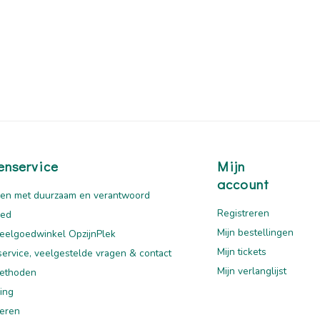
enservice
Mijn
account
en met duurzaam en verantwoord
Registreren
oed
Mijn bestellingen
eelgoedwinkel OpzijnPlek
Mijn tickets
service, veelgestelde vragen & contact
Mijn verlanglijst
ethoden
ing
eren