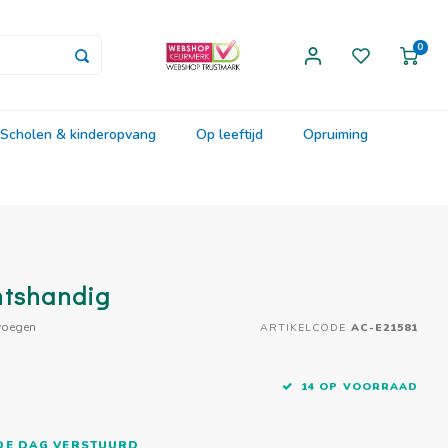
0
Scholen & kinderopvang
Op leeftijd
Opruiming
htshandig
voegen
ARTIKELCODE
AC-E21581
14 OP VOORRAAD
FDE DAG VERSTUURD