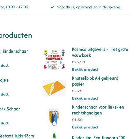
 za 10.00 - 17.00
Voor thuis, op school en in de opvang
producten
Kosmos uitgevers - Het grote
ox Kinderschaar
vouwboek
€25,99
oduct
Bekijk product
Knutselblok A4 gekleurd
djes
papier
€2,75
oduct
Bekijk product
Kinderschaar voor links- en
Work Schaar
rechtshandigen
€4,50
oduct
Bekijk product
estcott Kids 13cm
Kinderlijm Eco Kangaro 100