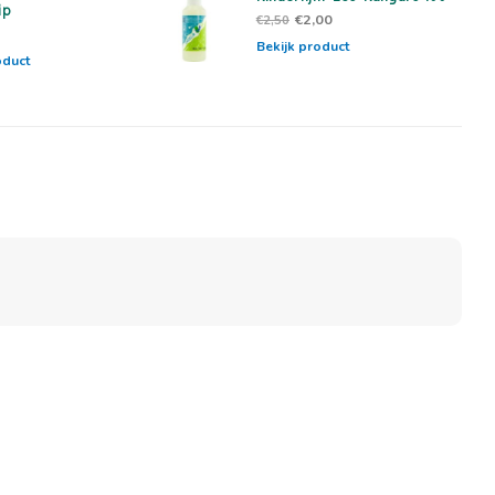
ip
€2,00
€2,50
Bekijk product
oduct