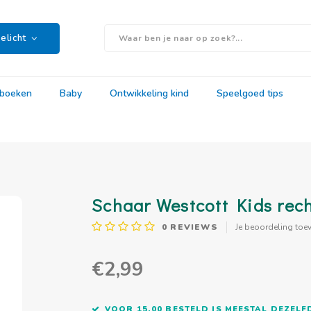
elicht
rboeken
Baby
Ontwikkeling kind
Speelgoed tips
Schaar Westcott Kids rec
0
REVIEWS
Je beoordeling toe
€2,99
VOOR 15.00 BESTELD IS MEESTAL DEZEL