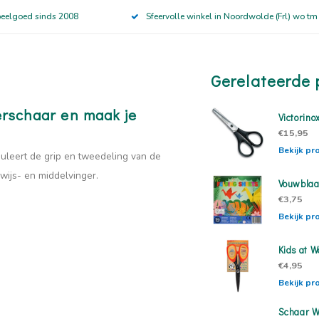
peelgoed sinds 2008
Sfeervolle winkel in Noordwolde (Frl) wo tm
Gerelateerde 
erschaar en maak je
Victorin
€15,95
Bekijk pr
muleert de grip en tweedeling van de
wijs- en middelvinger.
Vouwblaa
€3,75
Bekijk pr
Kids at 
€4,95
Bekijk pr
Schaar W