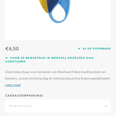
Actief buitenspelen
Muziekspeelgoed
Zoekboeken & doeboeken
Thuis leren
Duurzaam Speelgoed
Basis voor - Zintuigelijke beleving
Vanaf 8 jaar
The C
Vogelf
Water
Educa
Tuinieren & koken
Technisch Speelgoed
Quiet books
Boek en spel voor volwassenen
Sinterklaas & kerst
Ander basismateriaal
Vanaf 10 jaar
Jongl
Knikk
Fietsen en rijdend speelgoed
Spellen en puzzels
School & onderweg
Jongeren en volwassenen
Frisb
Teams
Creatief speelgoed
Schoolmeubilair
€4,50
Beweg
Cijfer
14 OP VOORRAAD
VOOR 15.00 BESTELD IS MEESTAL DEZELFDE DAG
Overi
Puzze
VERSTUURD
Deze knipschaar voor kinderen van Eberhard Faber biedt peuters en
Yogas
kleuters, zowel rechtshandig en linkshandig prima knipmogelijkheden!
Lees meer
CADEAUVERPAKKING:
Maak een keuze...