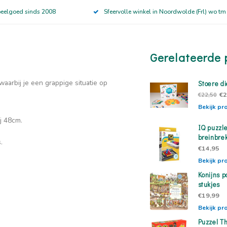
peelgoed sinds 2008
Sfeervolle winkel in Noordwolde (Frl) wo tm
Gerelateerde 
waarbij je een grappige situatie op
Stoere d
€2
€22,50
Bekijk pr
ij 48cm.
IQ puzzle
breinbre
s.
€14,95
Bekijk pr
Konijns p
stukjes
€19,99
Bekijk pr
Puzzel Th