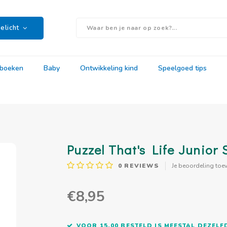
elicht
rboeken
Baby
Ontwikkeling kind
Speelgoed tips
Puzzel That's Life Junior 
0
REVIEWS
Je beoordeling toe
€8,95
VOOR 15.00 BESTELD IS MEESTAL DEZEL