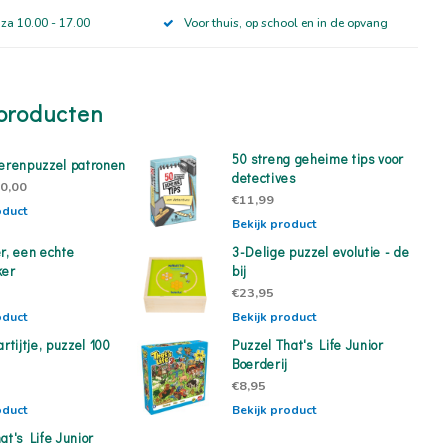
 za 10.00 - 17.00
Voor thuis, op school en in de opvang
producten
50 streng geheime tips voor
ierenpuzzel patronen
detectives
0,00
€11,99
oduct
Bekijk product
r, een echte
3-Delige puzzel evolutie - de
ker
bij
€23,95
oduct
Bekijk product
artijtje, puzzel 100
Puzzel That's Life Junior
Boerderij
€8,95
oduct
Bekijk product
at's Life Junior