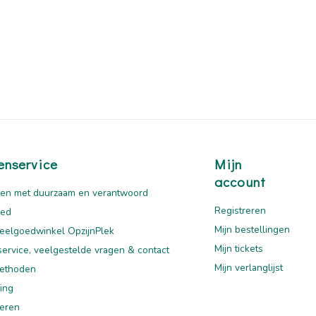
enservice
Mijn
account
en met duurzaam en verantwoord
Registreren
oed
Mijn bestellingen
eelgoedwinkel OpzijnPlek
Mijn tickets
service, veelgestelde vragen & contact
Mijn verlanglijst
ethoden
ing
eren