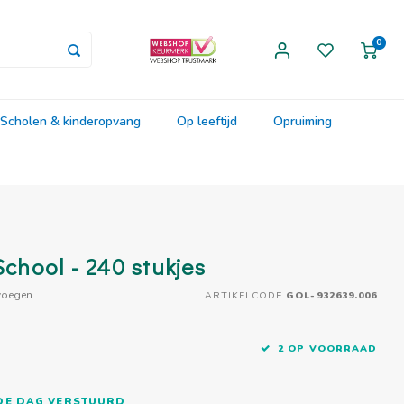
0
Scholen & kinderopvang
Op leeftijd
Opruiming
School - 240 stukjes
voegen
ARTIKELCODE
GOL-932639.006
2 OP VOORRAAD
FDE DAG VERSTUURD