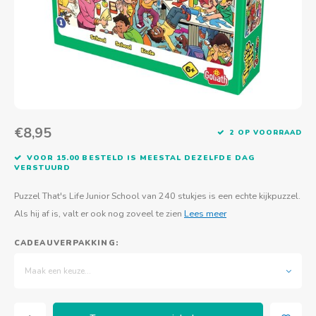
Actief buitenspelen
Muziekspeelgoed
Zoekboeken & doeboeken
Thuis leren
Duurzaam Speelgoed
Basis voor - Zintuigelijke beleving
Vanaf 8 jaar
The C
Vogelf
Water
Educa
Tuinieren & koken
Technisch Speelgoed
Quiet books
Boek en spel voor volwassenen
Sinterklaas & kerst
Ander basismateriaal
Vanaf 10 jaar
Jongl
Knikk
Fietsen en rijdend speelgoed
Spellen en puzzels
School & onderweg
Jongeren en volwassenen
Frisb
Teams
Creatief speelgoed
Schoolmeubilair
€8,95
Beweg
Cijfer
2 OP VOORRAAD
VOOR 15.00 BESTELD IS MEESTAL DEZELFDE DAG
Overi
Puzze
VERSTUURD
Puzzel That's Life Junior School van 240 stukjes is een echte kijkpuzzel.
Yogas
Als hij af is, valt er ook nog zoveel te zien
Lees meer
CADEAUVERPAKKING:
Maak een keuze...