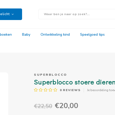
elicht
rboeken
Baby
Ontwikkeling kind
Speelgoed tips
SUPERBLOCCO
Superblocco stoere dieren
0
REVIEWS
Je beoordeling toe
€20,00
€22,50