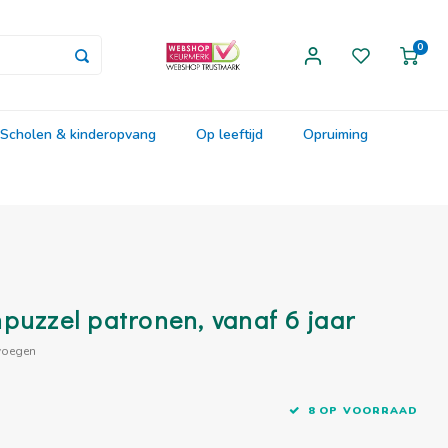
0
Scholen & kinderopvang
Op leeftijd
Opruiming
puzzel patronen, vanaf 6 jaar
voegen
8 OP VOORRAAD