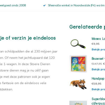
peelgoed sinds 2008
Sfeervolle winkel in Noordwolde (Frl) wo tm
Gerelateerde 
 of verzin je eindeloos
Moses Lo
€9,95
Bekijk pr
van schildpadden die al 230 miljoen jaar
en. Of neem het jachtluipaard dat 120
Bouwset 
€
ule 1-wagen. In deze Stoere Dieren
€147,95
Bekijk pr
 stoere dieren mag je nu zélf gaan
 je met deze patronen ook je eigen
Handpop
e fantasie om de eindeloos vele
€58,95
ntdekken.
Bekijk pr
Superblo
cijferpuz