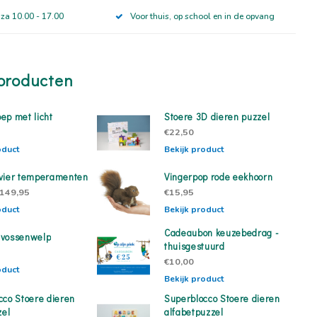
 za 10.00 - 17.00
Voor thuis, op school en in de opvang
producten
ep met licht
Stoere 3D dieren puzzel
€22,50
oduct
Bekijk product
vier temperamenten
Vingerpop rode eekhoorn
149,95
€15,95
oduct
Bekijk product
Cadeaubon keuzebedrag -
 vossenwelp
thuisgestuurd
€10,00
oduct
Bekijk product
cco Stoere dieren
Superblocco Stoere dieren
zel
alfabetpuzzel