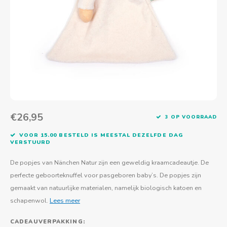
Actief buitenspelen
Muziekspeelgoed
Zoekboeken & doeboeken
Thuis leren
Duurzaam Speelgoed
Basis voor - Zintuigelijke beleving
Vanaf 8 jaar
The C
Vogelf
Water
Educa
Tuinieren & koken
Technisch Speelgoed
Quiet books
Boek en spel voor volwassenen
Sinterklaas & kerst
Ander basismateriaal
Vanaf 10 jaar
Jongl
Knikk
Fietsen en rijdend speelgoed
Spellen en puzzels
School & onderweg
Jongeren en volwassenen
Frisb
Teams
Creatief speelgoed
Schoolmeubilair
Beweg
Cijfer
€26,95
3 OP VOORRAAD
Overi
Puzze
VOOR 15.00 BESTELD IS MEESTAL DEZELFDE DAG
VERSTUURD
Yogas
De popjes van Nänchen Natur zijn een geweldig kraamcadeautje. De
perfecte geboorteknuffel voor pasgeboren baby’s. De popjes zijn
gemaakt van natuurlijke materialen, namelijk biologisch katoen en
schapenwol.
Lees meer
CADEAUVERPAKKING: