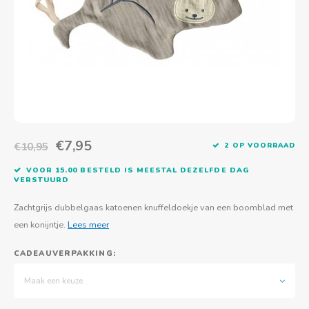
Actief buitenspelen
Muziekspeelgoed
Zoekboeken & doeboeken
Thuis leren
Duurzaam Speelgoed
Basis voor - Zintuigelijke beleving
Vanaf 8 jaar
The C
Vogelf
Water
Educa
Tuinieren & koken
Technisch Speelgoed
Quiet books
Boek en spel voor volwassenen
Sinterklaas & kerst
Ander basismateriaal
Vanaf 10 jaar
Jongl
Knikk
Fietsen en rijdend speelgoed
Spellen en puzzels
School & onderweg
Jongeren en volwassenen
Frisb
Teams
Creatief speelgoed
Schoolmeubilair
Beweg
Cijfer
€7,95
€10,95
2 OP VOORRAAD
Overi
Puzze
VOOR 15.00 BESTELD IS MEESTAL DEZELFDE DAG
VERSTUURD
Yogas
Zachtgrijs dubbelgaas katoenen knuffeldoekje van een boomblad met
een konijntje.
Lees meer
CADEAUVERPAKKING:
Maak een keuze...