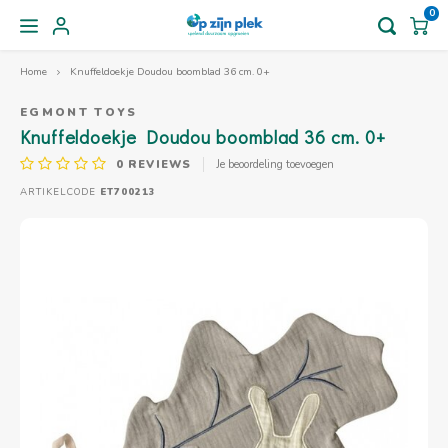
0
Home
Knuffeldoekje Doudou boomblad 36 cm. 0+
Hoofdmenu / scholen & kinderopvang
Hoofdmenu / ontwikkeling kind
Hoofdmenu / binnenspeelgoed
Hoofdmenu / buitenspeelgoed
Hoofdmenu / speelgoed tips
Hoofdmenu / kinderboeken
Hoofdmenu / op leeftijd
Hoofdmenu / baby
Hoofdmenu / s
Hoofdmenu / s
Hoofdmenu / s
Hoofdmenu / s
Hoofdmenu /
Hoofdmenu /
Hoofdmenu /
Hoofdmenu /
Hoofdmenu /
Hoofdmenu /
Hoofdmenu /
Hoofdme
Hoofdme
Hoofdme
Hoofdme
Hoofdme
Hoofdme
Hoofdm
Hoofd
Hoo
/ decoreren 
/ decoreren 
buitenspelen 
buitenspelen 
buitenspelen
houten spe
houten spe
houten spe
kijkinstru
coachingm
Scholen & kinderopvang
Binnenspeelgoed
Ontwikkeling kind
Buitenspeelgoed
Speelgoed tips
Kinderboeken
Op leeftijd
Baby
EGMONT TOYS
Knuffeldoekje Doudou boomblad 36 cm. 0+
0
REVIEWS
Je beoordeling toevoegen
Kindergereedschap
Badspeelgoed
Kinderboeken natuur & avontuur
babymuziekinstrumenten
Samenwerkingsspellen
Kinderfeestje
Basis voor - De speelhoek
Babyspeelgoed
Geree
Ons n
Magne
Bambo
Rouwv
Kleine
Speel
Speel
Houte
Poppe
Slinge
Ecolo
Buiten
Natuur
Creati
Techni
ARTIKELCODE
ET700213
Vlieg
Electr
Tolle
Teken
Persoo
Schoe
Samen
Zintui
Ontdek de natuur
Bouwspeelgoed
Tekenboeken
Grijpspeeltjes en tuimelaars
Coaching spellen
Eten en drinken
Basis voor - Buitenspelen
Vanaf 1 jaar
Zagen
Creati
Bouwe
Speel
Nog m
Auto'
Tover
Fairt
Buiten
Natuur
Creati
Techni
Bogen
Exper
Coöpe
Knuts
Gewel
Samen
Zintui
Kinderzakmes
Constructiespeelgoed
Kinderboeken creatief
Babypoppen - knuffelpoppen
Coachingmaterialen
Speelgoed voor je vakantie
Basis voor - Natuurbeleving
Vanaf 2 jaar
Hamer
Herke
Speel
Winke
Decora
Buiten
Creati
Techni
Belle
Mecha
Gezel
Handw
Puzzel
Samen
Zintui
Kijkinstrumenten voor kinderen
Houten speelgoed
Kinderboeken groei & ontwikkeling
Boekjes voor baby's
Educatief speelgoed
Decoreren
Basis voor - Creatief
Vanaf 3 jaar
Schroe
Boeke
Speel
Schmi
Decor
Buiten
Balsp
Bords
Boets
Spell
Hutten bouwen
Kurk speelgoed
AVI leesboekjes
Draagdoeken en draagzakken
Sensorisch speelgoed
Scholen, BSO en groepen
Basis voor - Techniek
Vanaf 4 jaar
Houts
Handp
Katap
Kaart
Speks
Leuke
Takels, katrollen en touwen
Fantasiespeelgoed
Kinderboeken met muziek
Sensomotorisch speelgoed
Speelgoed voor speelhoeken
Basis voor - Samenwerking
Vanaf 6 jaar
Meten
Schom
Zands
Gespr
Grave