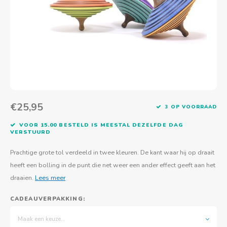
Actief buitenspelen
Muziekspeelgoed
Zoekboeken & doeboeken
Thuis leren
Duurzaam Speelgoed
Basis voor - Zintuigelijke beleving
Vanaf 8 jaar
The C
Vogelf
Water
Educa
Tuinieren & koken
Technisch Speelgoed
Quiet books
Boek en spel voor volwassenen
Sinterklaas & kerst
Ander basismateriaal
Vanaf 10 jaar
Jongl
Knikk
Fietsen en rijdend speelgoed
Spellen en puzzels
School & onderweg
Jongeren en volwassenen
Frisb
Teams
Creatief speelgoed
Schoolmeubilair
Beweg
Cijfer
€25,95
3 OP VOORRAAD
Overi
Puzze
VOOR 15.00 BESTELD IS MEESTAL DEZELFDE DAG
VERSTUURD
Yogas
Prachtige grote tol verdeeld in twee kleuren. De kant waar hij op draait
heeft een bolling in de punt die net weer een ander effect geeft aan het
draaien.
Lees meer
CADEAUVERPAKKING:
Maak een keuze...