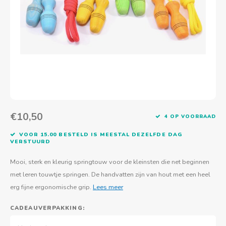
Actief buitenspelen
Muziekspeelgoed
Zoekboeken & doeboeken
Thuis leren
Duurzaam Speelgoed
Basis voor - Zintuigelijke beleving
Vanaf 8 jaar
The C
Vogelf
Water
Educa
Tuinieren & koken
Technisch Speelgoed
Quiet books
Boek en spel voor volwassenen
Sinterklaas & kerst
Ander basismateriaal
Vanaf 10 jaar
Jongl
Knikk
Fietsen en rijdend speelgoed
Spellen en puzzels
School & onderweg
Jongeren en volwassenen
Frisb
Teams
Creatief speelgoed
Schoolmeubilair
Beweg
Cijfer
€10,50
4 OP VOORRAAD
Overi
Puzze
VOOR 15.00 BESTELD IS MEESTAL DEZELFDE DAG
VERSTUURD
Yogas
Mooi, sterk en kleurig springtouw voor de kleinsten die net beginnen
met leren touwtje springen. De handvatten zijn van hout met een heel
erg fijne ergonomische grip.
Lees meer
CADEAUVERPAKKING: