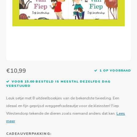
Actief buitenspelen
Muziekspeelgoed
Zoekboeken & doeboeken
Thuis leren
Duurzaam Speelgoed
Basis voor - Zintuigelijke beleving
Vanaf 8 jaar
The C
Vogelf
Water
Educa
Tuinieren & koken
Technisch Speelgoed
Quiet books
Boek en spel voor volwassenen
Sinterklaas & kerst
Ander basismateriaal
Vanaf 10 jaar
Jongl
Knikk
Fietsen en rijdend speelgoed
Spellen en puzzels
School & onderweg
Jongeren en volwassenen
Frisb
Teams
Creatief speelgoed
Schoolmeubilair
Beweg
Cijfer
€10,99
1 OP VOORRAAD
Overi
Puzze
VOOR 15.00 BESTELD IS MEESTAL DEZELFDE DAG
VERSTUURD
Yogas
Leuk setje met 8 uitdeelboekjes van de bekendste tweeling. Een
ideaal en fijn geprijsd weggeefcadeautje voor de kleinsten! Fiep
Westendorp tekende de dieren zoals niemand anders dat kan.
Lees
meer
CADEAUVERPAKKING: