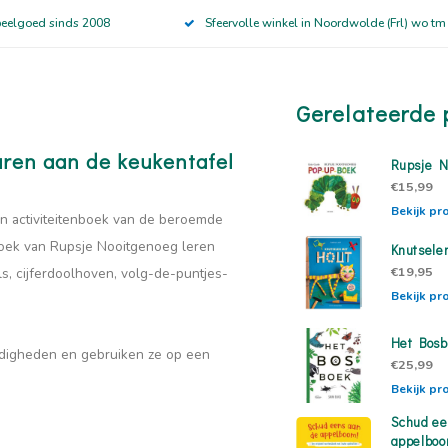
peelgoed sinds 2008
Sfeervolle winkel in Noordwolde (Frl) wo tm
Gerelateerde 
uren aan de keukentafel
Rupsje N
€15,99
Bekijk pr
 en activiteitenboek van de beroemde
nboek van Rupsje Nooitgenoeg leren
Knutsele
€19,95
ls, cijferdoolhoven, volg-de-puntjes-
Bekijk pr
Het Bosb
rdigheden en gebruiken ze op een
€25,99
Bekijk pr
Schud ee
appelbo