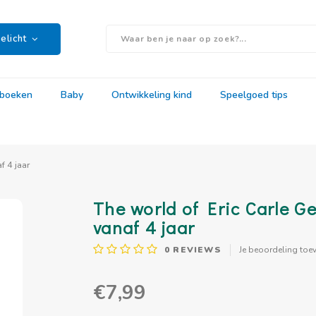
elicht
rboeken
Baby
Ontwikkeling kind
Speelgoed tips
f 4 jaar
The world of Eric Carle Ge
vanaf 4 jaar
0
REVIEWS
Je beoordeling toe
€7,99