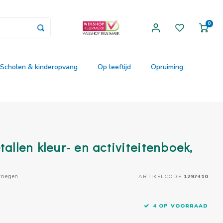
0
Scholen & kinderopvang
Op leeftijd
Opruiming
tallen kleur- en activiteitenboek,
voegen
ARTIKELCODE
1297410
4 OP VOORRAAD