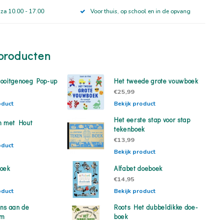
 za 10.00 - 17.00
Voor thuis, op school en in de opvang
producten
ooitgenoeg Pop-up
Het tweede grote vouwboek
€25,99
oduct
Bekijk product
Het eerste stap voor stap
n met Hout
tekenboek
€13,99
oduct
Bekijk product
oek
Alfabet doeboek
€14,95
oduct
Bekijk product
ns aan de
Roots Het dubbeldikke doe-
om
boek