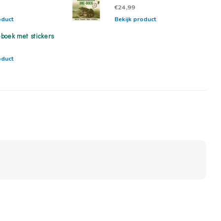
€24,99
oduct
Bekijk product
boek met stickers
oduct