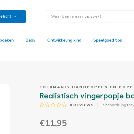
elicht
rboeken
Baby
Ontwikkeling kind
Speelgoed tips
FOLKMANIS HANDPOPPEN EN POP
Realistisch vingerpopje b
0
REVIEWS
Je beoordeling toe
€11,95