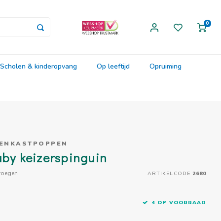
0
Scholen & kinderopvang
Op leeftijd
Opruiming
PENKASTPOPPEN
aby keizerspinguin
voegen
ARTIKELCODE
2680
4 OP VOORRAAD