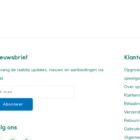
euwsbrief
Klant
vang de laatste updates, nieuws en aanbiedingen via
Opgroei
il
speelg
Over sp
Klanten
Betaalm
Abonneer
Verzend
Retourn
lg ons
Gebruik
Algeme