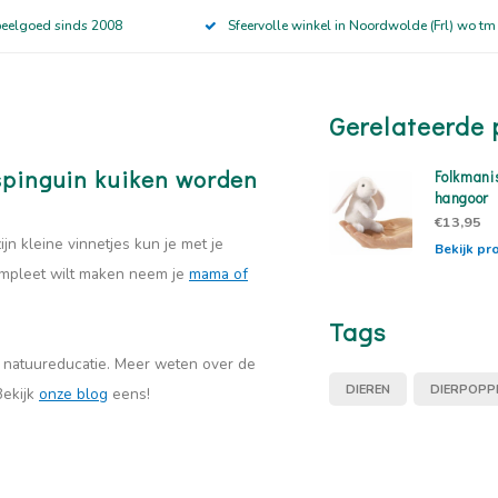
peelgoed sinds 2008
Sfeervolle winkel in Noordwolde (Frl) wo tm
Gerelateerde 
rspinguin kuiken worden
Folkmanis
hangoor
€13,95
jn kleine vinnetjes kun je met je
Bekijk pr
compleet wilt maken neem je
mama of
Tags
r natuureducatie. Meer weten over de
DIEREN
DIERPOPP
Bekijk
onze blog
eens!