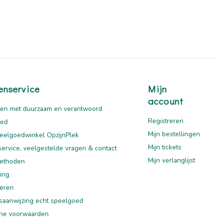
enservice
Mijn
account
en met duurzaam en verantwoord
Registreren
oed
Mijn bestellingen
eelgoedwinkel OpzijnPlek
Mijn tickets
service, veelgestelde vragen & contact
Mijn verlanglijst
ethoden
ing
eren
saanwijzing echt speelgoed
ne voorwaarden