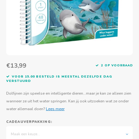
Actief buitenspelen
Muziekspeelgoed
Zoekboeken & doeboeken
Thuis leren
Duurzaam Speelgoed
Basis voor - Zintuigelijke beleving
Vanaf 8 jaar
The C
Vogelf
Water
Educa
Tuinieren & koken
Technisch Speelgoed
Quiet books
Boek en spel voor volwassenen
Sinterklaas & kerst
Ander basismateriaal
Vanaf 10 jaar
Jongl
Knikk
Fietsen en rijdend speelgoed
Spellen en puzzels
School & onderweg
Jongeren en volwassenen
Frisb
Teams
Creatief speelgoed
Schoolmeubilair
Beweg
Cijfer
€13,99
2 OP VOORRAAD
Overi
Puzze
VOOR 15.00 BESTELD IS MEESTAL DEZELFDE DAG
VERSTUURD
Yogas
Dolfijnen zijn speelse en intelligente dieren…maar je kan ze alleen zien
wanneer ze uit het water springen. Kan jij ook uitzoeken wat ze onder
water allemaal doen?
Lees meer
CADEAUVERPAKKING:
Maak een keuze...