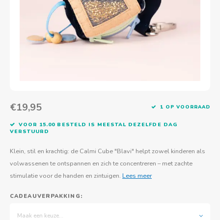
Actief buitenspelen
Muziekspeelgoed
Zoekboeken & doeboeken
Thuis leren
Duurzaam Speelgoed
Basis voor - Zintuigelijke beleving
Vanaf 8 jaar
The C
Vogelf
Water
Educa
Tuinieren & koken
Technisch Speelgoed
Quiet books
Boek en spel voor volwassenen
Sinterklaas & kerst
Ander basismateriaal
Vanaf 10 jaar
Jongl
Knikk
Fietsen en rijdend speelgoed
Spellen en puzzels
School & onderweg
Jongeren en volwassenen
Frisb
Teams
Creatief speelgoed
Schoolmeubilair
Beweg
Cijfer
€19,95
1 OP VOORRAAD
Overi
Puzze
VOOR 15.00 BESTELD IS MEESTAL DEZELFDE DAG
VERSTUURD
Yogas
Klein, stil en krachtig: de Calmi Cube "Blavi" helpt zowel kinderen als
volwassenen te ontspannen en zich te concentreren – met zachte
stimulatie voor de handen en zintuigen.
Lees meer
CADEAUVERPAKKING:
Maak een keuze...