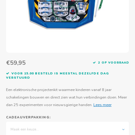
Actief buitenspelen
Muziekspeelgoed
Zoekboeken & doeboeken
Thuis leren
Duurzaam Speelgoed
Basis voor - Zintuigelijke beleving
Vanaf 8 jaar
The C
Vogelf
Water
Educa
Tuinieren & koken
Technisch Speelgoed
Quiet books
Boek en spel voor volwassenen
Sinterklaas & kerst
Ander basismateriaal
Vanaf 10 jaar
Jongl
Knikk
Fietsen en rijdend speelgoed
Spellen en puzzels
School & onderweg
Jongeren en volwassenen
Frisb
Teams
Creatief speelgoed
Schoolmeubilair
Beweg
Cijfer
€59,95
2 OP VOORRAAD
Overi
Puzze
VOOR 15.00 BESTELD IS MEESTAL DEZELFDE DAG
VERSTUURD
Yogas
Een elektronische projectenkit waarmee kinderen vanaf 8 jaar
schakelingen bouwen en direct zien wat hun verbindingen doen. Meer
dan 25 experimenten voor nieuwsgierige handen.
Lees meer
CADEAUVERPAKKING:
Maak een keuze...