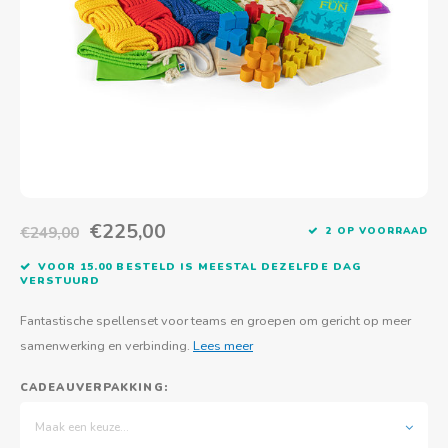
Actief buitenspelen
Muziekspeelgoed
Zoekboeken & doeboeken
Thuis leren
Duurzaam Speelgoed
Basis voor - Zintuigelijke beleving
Vanaf 8 jaar
The C
Vogelf
Water
Educa
Tuinieren & koken
Technisch Speelgoed
Quiet books
Boek en spel voor volwassenen
Sinterklaas & kerst
Ander basismateriaal
Vanaf 10 jaar
Jongl
Knikk
Fietsen en rijdend speelgoed
Spellen en puzzels
School & onderweg
Jongeren en volwassenen
Frisb
Teams
Creatief speelgoed
Schoolmeubilair
Beweg
Cijfer
€225,00
€249,00
2 OP VOORRAAD
Overi
Puzze
VOOR 15.00 BESTELD IS MEESTAL DEZELFDE DAG
VERSTUURD
Yogas
Fantastische spellenset voor teams en groepen om gericht op meer
samenwerking en verbinding.
Lees meer
CADEAUVERPAKKING:
Maak een keuze...