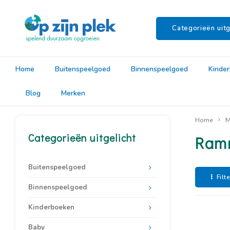
Categorieën uitg
Home
Buitenspeelgoed
Binnenspeelgoed
Kinde
Blog
Merken
Home
M
Categorieën uitgelicht
Ramm
Buitenspeelgoed
Filt
Binnenspeelgoed
Kinderboeken
Baby