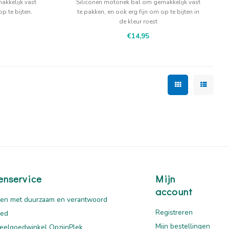
akkelijk vast
Siliconen motoriek bal om gemakkelijk vast
p te bijten.
te pakken, en ook erg fijn om op te bijten in
de kleur roest
€14,95
enservice
Mijn
account
en met duurzaam en verantwoord
Registreren
oed
Mijn bestellingen
eelgoedwinkel OpzijnPlek