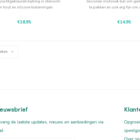
zachtgekleurde bijtring in stervorm
Siliconen motoriek bal om gem
n hout en silicone kralenringen
te pakken en ook erg fijn om o
€18,95
€14,95
keken
euwsbrief
Klant
vang de laatste updates, nieuws en aanbiedingen via
Opgroei
il
speelg
Over sp