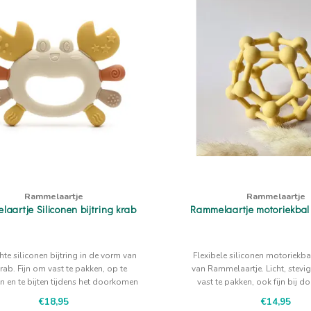
Rammelaartje
Rammelaartje
aartje Siliconen bijtring krab
Rammelaartje motoriekbal
hte siliconen bijtring in de vorm van
Flexibele siliconen motoriekb
rab. Fijn om vast te pakken, op te
van Rammelaartje. Licht, stevig
n en te bijten tijdens het doorkomen
vast te pakken, ook fijn bij
van tanden.
tanden.
€18,95
€14,95