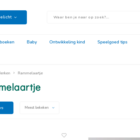
elicht
rboeken
Baby
Ontwikkeling kind
Speelgoed tips
erken
Rammelaartje
elaartje
ers
Meest bekeken