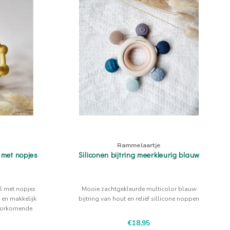
Rammelaartje
 met nopjes
Siliconen bijtring meerkleurig blauw
al met nopjes
Mooie zachtgekleurde multicolor blauw
 en makkelijk
bijtring van hout en reliëf sillicone noppen
 doorkomende
€18,95