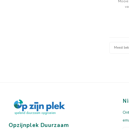
Mooie 
va
Meest be
Ni
Ont
ema
Opzijnplek Duurzaam