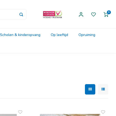
0
Scholen & kinderopvang
Op leeftijd
Opruiming