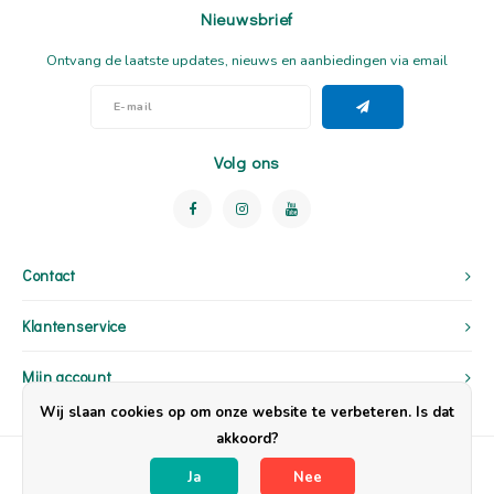
voor speelgoed dat open, ongedefinieerd en fantasierijk is. Ons
Nieuwsbrief
speelgoed staat het spelen niet in de weg, maar verrijkt de
Ontvang de laatste updates, nieuws en aanbiedingen via email
speelervaring. We hebben er hier een artikel over geschreven.
De unieke speeltaal van de Flockmen verbindt peuters, jonge ouders
en grijsharige senioren. Generaties vinden hun eigen manier om met
Volg ons
Flockmen te spelen - van het vertellen van verhaaltjes voor het
slapengaan tot competitieve bouwprojecten, rollenspellen, doen
alsof en zelfs leuke spellen voor het hele gezin.
Contact
Klantenservice
Mijn account
Wij slaan cookies op om onze website te verbeteren. Is dat
akkoord?
Ja
Nee