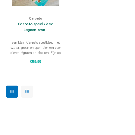
Carpeto
Carpeto speelkleed
Lagoon small
Een klein Carpeto speelkleed met
water, groen en open plekken voor
dieren, figuren en blokken. Fijn op
tafel of op de vloer en gemakkelijk
€59,95
weer op te rollen.