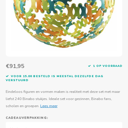
Actief buitenspelen
Muziekspeelgoed
Zoekboeken & doeboeken
Thuis leren
Duurzaam Speelgoed
Basis voor - Zintuigelijke beleving
Vanaf 8 jaar
The C
Vogelf
Water
Educa
Tuinieren & koken
Technisch Speelgoed
Quiet books
Boek en spel voor volwassenen
Sinterklaas & kerst
Ander basismateriaal
Vanaf 10 jaar
Jongl
Knikk
Fietsen en rijdend speelgoed
Spellen en puzzels
School & onderweg
Jongeren en volwassenen
Frisb
Teams
Creatief speelgoed
Schoolmeubilair
Beweg
Cijfer
€91,95
1 OP VOORRAAD
Overi
Puzze
VOOR 15.00 BESTELD IS MEESTAL DEZELFDE DAG
VERSTUURD
Yogas
Eindeloos figuren en vormen maken is realiteit met deze set met maar
liefst 240 Binabo stukjes. Ideale set voor gezinnen, Binabo fans,
scholen en groepen.
Lees meer
CADEAUVERPAKKING: