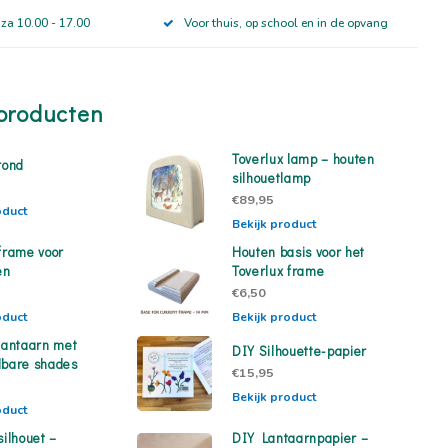
 za 10.00 - 17.00
Voor thuis, op school en in de opvang
producten
Toverlux lamp – houten
rond
silhouetlamp
€89,95
oduct
Bekijk product
 frame voor
Houten basis voor het
en
Toverlux frame
€6,50
oduct
Bekijk product
 lantaarn met
DIY Silhouette-papier
lbare shades
€15,95
Bekijk product
oduct
silhouet –
DIY Lantaarnpapier –