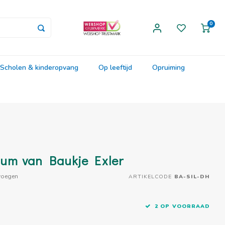
0
Scholen & kinderopvang
Op leeftijd
Opruiming
ium van Baukje Exler
voegen
ARTIKELCODE
BA-SIL-DH
2 OP VOORRAAD