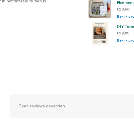
in het tafereel te zien is.
Bloemens
€18,50
Bekijk pr
DIY Tran
€19,95
Bekijk pr
Geen reviews gevonden...