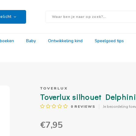
elicht
rboeken
Baby
Ontwikkeling kind
Speelgoed tips
TOVERLUX
Toverlux silhouet Delphin
0
REVIEWS
Je beoordeling toe
€7,95