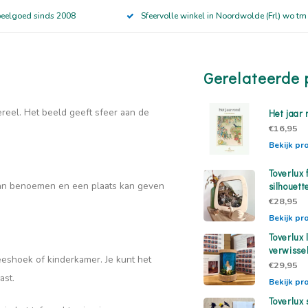
peelgoed sinds 2008
Sfeervolle winkel in Noordwolde (Frl) wo tm
Gerelateerde 
ereel. Het beeld geeft sfeer aan de
Het jaar 
€16,95
Bekijk pr
Toverlux
f kan benoemen en een plaats kan geven
silhouett
€28,95
Bekijk pr
Toverlux
verwisse
eeshoek of kinderkamer. Je kunt het
€29,95
ast.
Bekijk pr
Toverlux 