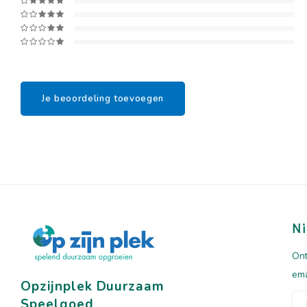
Je beoordeling toevoegen
Ni
Ont
ema
Opzijnplek Duurzaam
Speelgoed