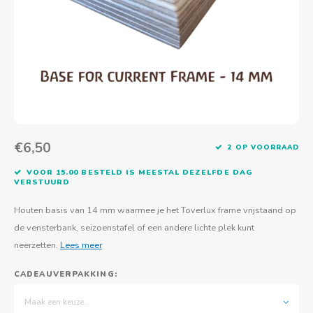
Actief buitenspelen
Muziekspeelgoed
Zoekboeken & doeboeken
Thuis leren
Duurzaam Speelgoed
Basis voor - Zintuigelijke beleving
Vanaf 8 jaar
The C
Vogelf
Water
Educa
Tuinieren & koken
Technisch Speelgoed
Quiet books
Boek en spel voor volwassenen
Sinterklaas & kerst
Ander basismateriaal
Vanaf 10 jaar
Jongl
Knikk
Fietsen en rijdend speelgoed
Spellen en puzzels
School & onderweg
Jongeren en volwassenen
Frisb
Teams
Creatief speelgoed
Schoolmeubilair
Beweg
Cijfer
€6,50
2 OP VOORRAAD
Overi
Puzze
VOOR 15.00 BESTELD IS MEESTAL DEZELFDE DAG
VERSTUURD
Yogas
Houten basis van 14 mm waarmee je het Toverlux frame vrijstaand op
de vensterbank, seizoenstafel of een andere lichte plek kunt
neerzetten.
Lees meer
CADEAUVERPAKKING:
Maak een keuze...