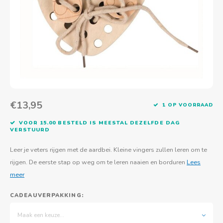
Actief buitenspelen
Muziekspeelgoed
Zoekboeken & doeboeken
Thuis leren
Duurzaam Speelgoed
Basis voor - Zintuigelijke beleving
Vanaf 8 jaar
The C
Vogelf
Water
Educa
Tuinieren & koken
Technisch Speelgoed
Quiet books
Boek en spel voor volwassenen
Sinterklaas & kerst
Ander basismateriaal
Vanaf 10 jaar
Jongl
Knikk
Fietsen en rijdend speelgoed
Spellen en puzzels
School & onderweg
Jongeren en volwassenen
Frisb
Teams
Creatief speelgoed
Schoolmeubilair
Beweg
Cijfer
€13,95
1 OP VOORRAAD
Overi
Puzze
VOOR 15.00 BESTELD IS MEESTAL DEZELFDE DAG
VERSTUURD
Yogas
Leer je veters rijgen met de aardbei. Kleine vingers zullen leren om te
rijgen. De eerste stap op weg om te leren naaien en borduren
Lees
meer
CADEAUVERPAKKING:
Maak een keuze...