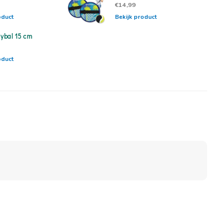
€14,99
oduct
Bekijk product
eybal 15 cm
oduct