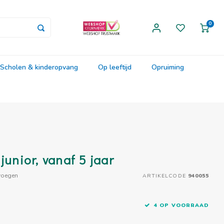
0
Scholen & kinderopvang
Op leeftijd
Opruiming
junior, vanaf 5 jaar
voegen
ARTIKELCODE
940055
4 OP VOORRAAD