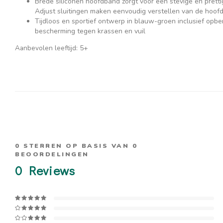
Brede siliconen hoofdband zorgt voor een stevige en pretti
Adjust sluitingen maken eenvoudig verstellen van de hoofd
Tijdloos en sportief ontwerp in blauw-groen inclusief opber
bescherming tegen krassen en vuil
Aanbevolen leeftijd: 5+
0
STERREN OP BASIS VAN
0
BEOORDELINGEN
0
Reviews