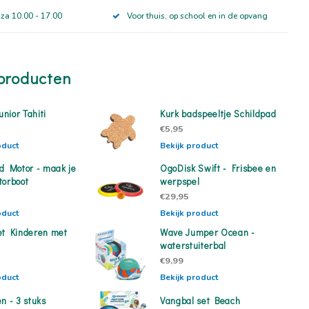
 za 10.00 - 17.00
Voor thuis, op school en in de opvang
producten
unior Tahiti
Kurk badspeeltje Schildpad
€5,95
oduct
Bekijk product
nd Motor - maak je
OgoDisk Swift - Frisbee en
torboot
werpspel
€29,95
oduct
Bekijk product
et Kinderen met
Wave Jumper Ocean -
waterstuiterbal
€9,99
oduct
Bekijk product
n - 3 stuks
Vangbal set Beach