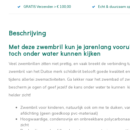
GRATIS Verzenden > € 100,00
Echt & duurzaam s
Beschrijving
Met deze zwembril kun je jarenlang vooru
toch onder water
kunnen kijken
Veel zwembrillen zitten niet prettig, en vaak breekt de verbinding
zwembril van het Duitse merk schildkröt belooft goede kwaliteit e
tijdens allerlei zwemactiviteiten. Ga lekker naar het zwembad of z
bescherm je ogen of geef jezelf de kans onder water te kunnen kij
helder zicht!
Zwembril voor kinderen, natuurlijk ook om me te duiken, v
afdichting (geen goedkoop pvc-materiaal)
Hoogwaardige, condensvrije en onbreekbare polycarbonaat
zicht