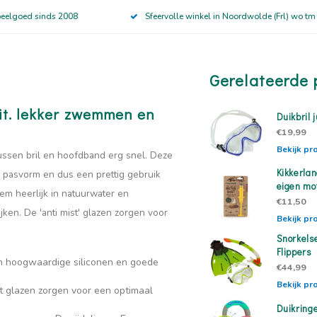
peelgoed sinds 2008
Sfeervolle winkel in Noordwolde (Frl) wo tm
Gerelateerde 
it. lekker zwemmen en
Duikbril j
€19,99
Bekijk pr
 tussen bril en hoofdband erg snel. Deze
Kikkerla
n pasvorm en dus een prettig gebruik
eigen mo
wem heerlijk in natuurwater en
€11,50
ken. De 'anti mist' glazen zorgen voor
Bekijk pr
Snorkels
Flippers
an hoogwaardige siliconen en goede
€44,99
Bekijk pr
 glazen zorgen voor een optimaal
Duikringe