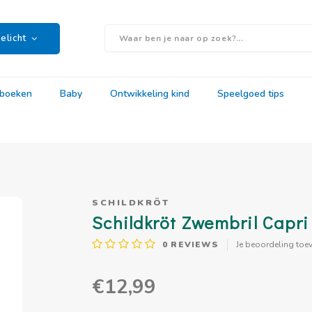
elicht
rboeken
Baby
Ontwikkeling kind
Speelgoed tips
SCHILDKRÖT
Schildkröt Zwembril Capri 
0
REVIEWS
Je beoordeling toe
€12,99