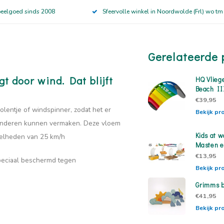
peelgoed sinds 2008
Sfeervolle winkel in Noordwolde (Frl) wo tm
Gerelateerde 
gt door wind. Dat blijft
HQ Vlieg
Beach III
€39,95
olentje of windspinner, zodat het er
Bekijk pr
verwonderen kunnen vermaken. Deze vloem
Kids at 
nelheden van 25 km/h
Masten e
€13,95
 speciaal beschermd tegen
Bekijk pr
Grimms 
€41,95
Bekijk pr