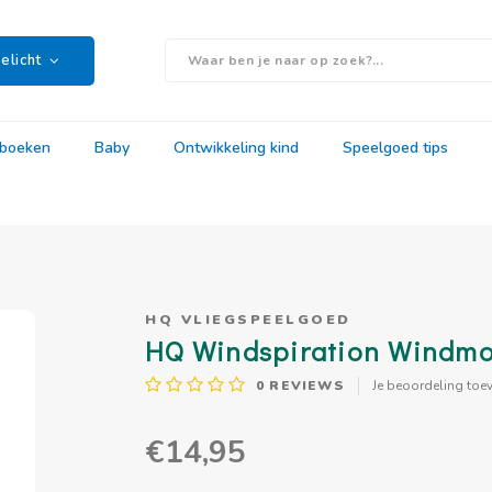
elicht
rboeken
Baby
Ontwikkeling kind
Speelgoed tips
HQ VLIEGSPEELGOED
HQ Windspiration Windmo
0
REVIEWS
Je beoordeling toe
€14,95