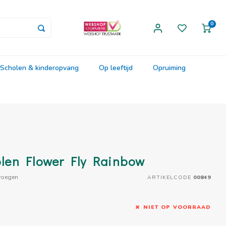
0
Scholen & kinderopvang
Op leeftijd
Opruiming
len Flower Fly Rainbow
voegen
ARTIKELCODE
00849
NIET OP VOORRAAD