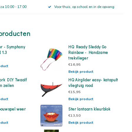
 za 10.00 - 17.00
Voor thuis, op school en in de opvang
producten
er - Symphony
HQ Ready Sleddy Go
 1.3
Rainbow - Handzame
trekvlieger
€16,95
oduct
Bekijk product
work DIY Twaalf
HQ Airglider easy- katapult
n zeilen
vliegtuig rood
€15,95
oduct
Bekijk product
bouwspel weer
Ster lantaarn kleurblok
€13,50
oduct
Bekijk product