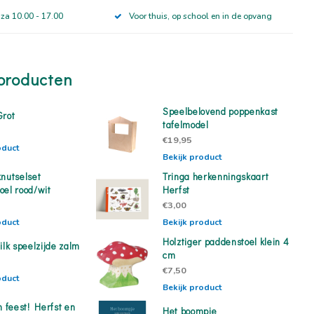
 za 10.00 - 17.00
Voor thuis, op school en in de opvang
producten
Speelbelovend poppenkast
Grot
tafelmodel
€19,95
oduct
Bekijk product
knutselset
Tringa herkenningskaart
oel rood/wit
Herfst
€3,00
oduct
Bekijk product
Holztiger paddenstoel klein 4
ilk speelzijde zalm
cm
€7,50
oduct
Bekijk product
n feest! Herfst en
Het boompje