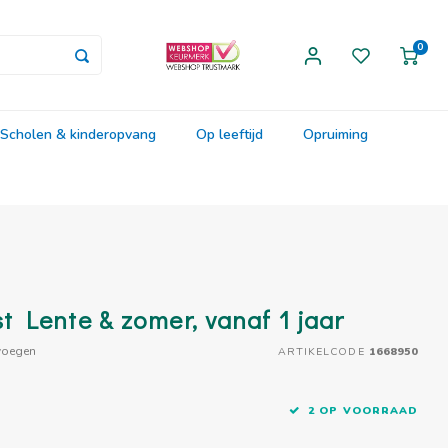
0
Scholen & kinderopvang
Op leeftijd
Opruiming
st Lente & zomer, vanaf 1 jaar
voegen
ARTIKELCODE
1668950
2 OP VOORRAAD