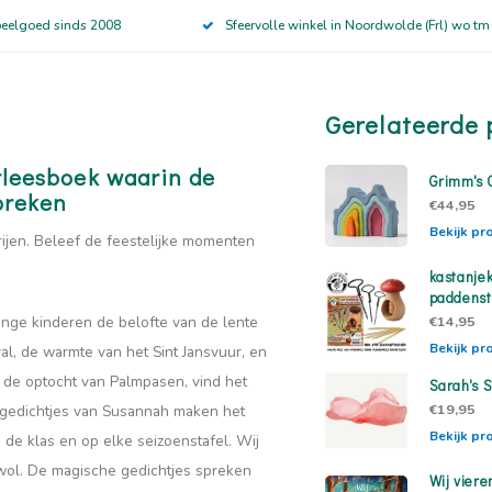
peelgoed sinds 2008
Sfeervolle winkel in Noordwolde (Frl) wo tm
Gerelateerde 
orleesboek waarin de
Grimm's 
preken
€44,95
Bekijk pr
rijen. Beleef de feestelijke momenten
kastanje
paddenst
nge kinderen de belofte van de lente
€14,95
Bekijk pr
al, de warmte van het Sint Jansvuur, en
 de optocht van Palmpasen, vind het
Sarah's S
€19,95
 gedichtjes van Susannah maken het
Bekijk pr
 de klas en op elke seizoenstafel. Wij
n wol. De magische gedichtjes spreken
Wij viere