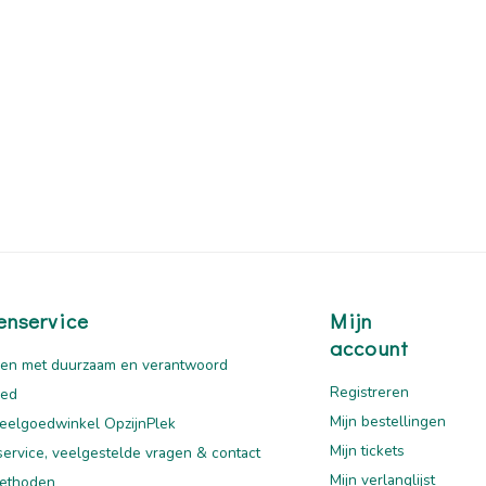
enservice
Mijn
account
en met duurzaam en verantwoord
Registreren
oed
Mijn bestellingen
eelgoedwinkel OpzijnPlek
Mijn tickets
service, veelgestelde vragen & contact
Mijn verlanglijst
ethoden