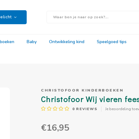
elicht
rboeken
Baby
Ontwikkeling kind
Speelgoed tips
CHRISTOFOOR KINDERBOEKEN
Christofoor Wij vieren fee
0
REVIEWS
Je beoordeling toe
€16,95