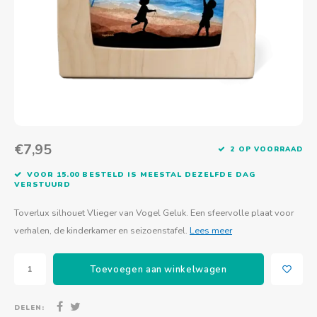
Actief buitenspelen
Muziekspeelgoed
Zoekboeken & doeboeken
Thuis leren
Duurzaam Speelgoed
Basis voor - Zintuigelijke beleving
Vanaf 8 jaar
The C
Vogelf
Water
Educa
Tuinieren & koken
Technisch Speelgoed
Quiet books
Boek en spel voor volwassenen
Sinterklaas & kerst
Ander basismateriaal
Vanaf 10 jaar
Jongl
Knikk
Fietsen en rijdend speelgoed
Spellen en puzzels
School & onderweg
Jongeren en volwassenen
Frisb
Teams
Creatief speelgoed
Schoolmeubilair
Beweg
Cijfer
€7,95
2 OP VOORRAAD
Overi
Puzze
VOOR 15.00 BESTELD IS MEESTAL DEZELFDE DAG
VERSTUURD
Yogas
Toverlux silhouet Vlieger van Vogel Geluk. Een sfeervolle plaat voor
verhalen, de kinderkamer en seizoenstafel.
Lees meer
Toevoegen aan winkelwagen
DELEN: