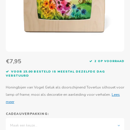
Actief buitenspelen
Muziekspeelgoed
Zoekboeken & doeboeken
Thuis leren
Duurzaam Speelgoed
Basis voor - Zintuigelijke beleving
Vanaf 8 jaar
The C
Vogelf
Water
Educa
Tuinieren & koken
Technisch Speelgoed
Quiet books
Boek en spel voor volwassenen
Sinterklaas & kerst
Ander basismateriaal
Vanaf 10 jaar
Jongl
Knikk
Fietsen en rijdend speelgoed
Spellen en puzzels
School & onderweg
Jongeren en volwassenen
Frisb
Teams
Creatief speelgoed
Schoolmeubilair
Beweg
Cijfer
€7,95
2 OP VOORRAAD
Overi
Puzze
VOOR 15.00 BESTELD IS MEESTAL DEZELFDE DAG
VERSTUURD
Yogas
Honingbijen van Vogel Geluk als doorschijnend Toverlux silhouet voor
lamp of frame; mooi als decoratie en aanleiding voor verhalen.
Lees
meer
CADEAUVERPAKKING:
Maak een keuze...