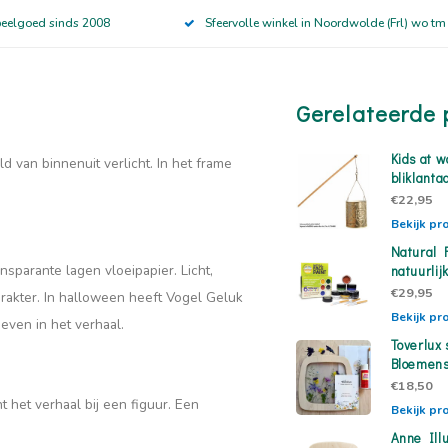
peelgoed sinds 2008
Sfeervolle winkel in Noordwolde (Frl) wo tm
Gerelateerde 
Kids at w
d van binnenuit verlicht. In het frame
bliklant
€22,95
Bekijk pr
Natural 
sparante lagen vloeipapier. Licht,
natuurlij
€29,95
rakter. In halloween heeft Vogel Geluk
Bekijk pr
even in het verhaal.
Toverlux 
Bloemens
€18,50
t het verhaal bij een figuur. Een
Bekijk pr
Anne Illu