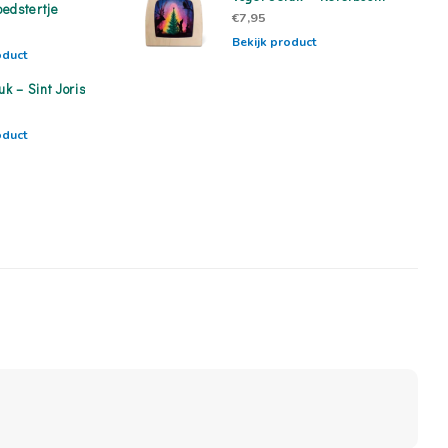
edstertje
€7,95
Bekijk product
oduct
uk – Sint Joris
oduct