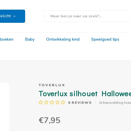
elicht
rboeken
Baby
Ontwikkeling kind
Speelgoed tips
TOVERLUX
Toverlux silhouet Hallowe
0
REVIEWS
Je beoordeling toe
€7,95