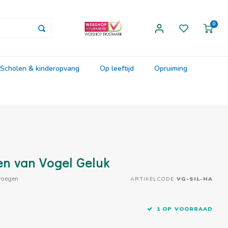
0
Scholen & kinderopvang
Op leeftijd
Opruiming
en van Vogel Geluk
voegen
ARTIKELCODE
VG-SIL-HA
1 OP VOORRAAD