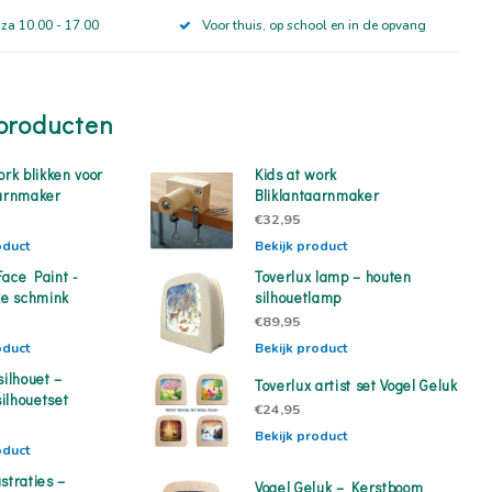
 za 10.00 - 17.00
Voor thuis, op school en in de opvang
producten
ork blikken voor
Kids at work
aarnmaker
Bliklantaarnmaker
€32,95
oduct
Bekijk product
Face Paint -
Toverlux lamp – houten
ke schmink
silhouetlamp
€89,95
oduct
Bekijk product
silhouet –
Toverlux artist set Vogel Geluk
ilhouetset
€24,95
Bekijk product
oduct
straties –
Vogel Geluk – Kerstboom