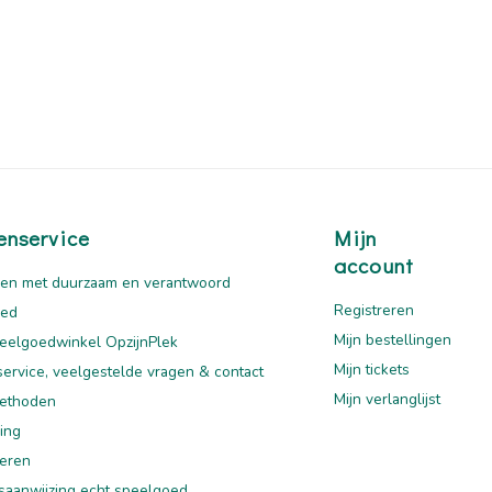
enservice
Mijn
account
en met duurzaam en verantwoord
Registreren
oed
Mijn bestellingen
eelgoedwinkel OpzijnPlek
Mijn tickets
service, veelgestelde vragen & contact
Mijn verlanglijst
ethoden
ing
eren
saanwijzing echt speelgoed