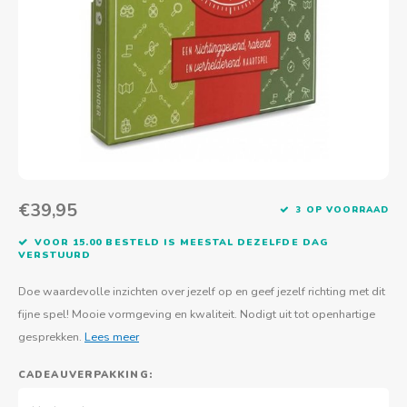
Actief buitenspelen
Muziekspeelgoed
Zoekboeken & doeboeken
Thuis leren
Duurzaam Speelgoed
Basis voor - Zintuigelijke beleving
Vanaf 8 jaar
The C
Vogelf
Water
Educa
Tuinieren & koken
Technisch Speelgoed
Quiet books
Boek en spel voor volwassenen
Sinterklaas & kerst
Ander basismateriaal
Vanaf 10 jaar
Jongl
Knikk
Fietsen en rijdend speelgoed
Spellen en puzzels
School & onderweg
Jongeren en volwassenen
Frisb
Teams
Creatief speelgoed
Schoolmeubilair
Beweg
Cijfer
€39,95
3 OP VOORRAAD
Overi
Puzze
VOOR 15.00 BESTELD IS MEESTAL DEZELFDE DAG
VERSTUURD
Yogas
Doe waardevolle inzichten over jezelf op en geef jezelf richting met dit
fijne spel! Mooie vormgeving en kwaliteit. Nodigt uit tot openhartige
gesprekken.
Lees meer
CADEAUVERPAKKING: