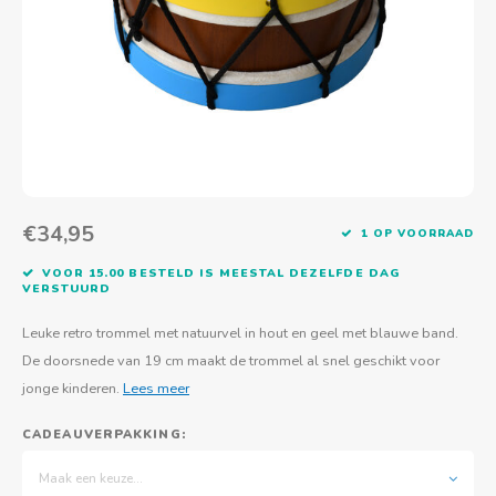
Actief buitenspelen
Muziekspeelgoed
Zoekboeken & doeboeken
Thuis leren
Duurzaam Speelgoed
Basis voor - Zintuigelijke beleving
Vanaf 8 jaar
The C
Vogelf
Water
Educa
Tuinieren & koken
Technisch Speelgoed
Quiet books
Boek en spel voor volwassenen
Sinterklaas & kerst
Ander basismateriaal
Vanaf 10 jaar
Jongl
Knikk
Fietsen en rijdend speelgoed
Spellen en puzzels
School & onderweg
Jongeren en volwassenen
Frisb
Teams
Creatief speelgoed
Schoolmeubilair
Beweg
Cijfer
€34,95
1 OP VOORRAAD
Overi
Puzze
VOOR 15.00 BESTELD IS MEESTAL DEZELFDE DAG
VERSTUURD
Yogas
Leuke retro trommel met natuurvel in hout en geel met blauwe band.
De doorsnede van 19 cm maakt de trommel al snel geschikt voor
jonge kinderen.
Lees meer
CADEAUVERPAKKING:
Maak een keuze...