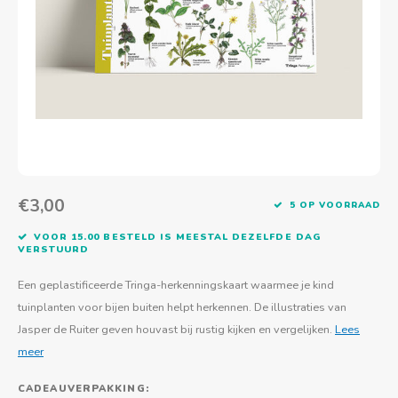
Actief buitenspelen
Muziekspeelgoed
Zoekboeken & doeboeken
Thuis leren
Duurzaam Speelgoed
Basis voor - Zintuigelijke beleving
Vanaf 8 jaar
The C
Vogelf
Water
Educa
Tuinieren & koken
Technisch Speelgoed
Quiet books
Boek en spel voor volwassenen
Sinterklaas & kerst
Ander basismateriaal
Vanaf 10 jaar
Jongl
Knikk
Fietsen en rijdend speelgoed
Spellen en puzzels
School & onderweg
Jongeren en volwassenen
Frisb
Teams
Creatief speelgoed
Schoolmeubilair
Beweg
Cijfer
€3,00
5 OP VOORRAAD
Overi
Puzze
VOOR 15.00 BESTELD IS MEESTAL DEZELFDE DAG
VERSTUURD
Yogas
Een geplastificeerde Tringa-herkenningskaart waarmee je kind
tuinplanten voor bijen buiten helpt herkennen. De illustraties van
Jasper de Ruiter geven houvast bij rustig kijken en vergelijken.
Lees
meer
CADEAUVERPAKKING: