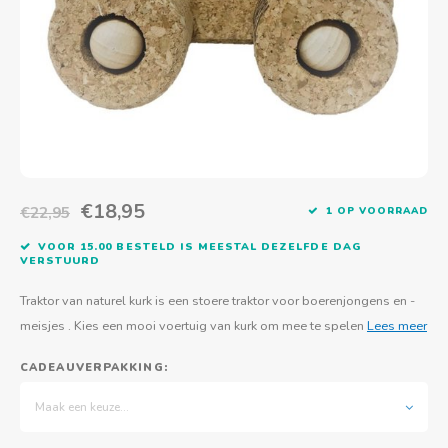
Actief buitenspelen
Muziekspeelgoed
Zoekboeken & doeboeken
Thuis leren
Duurzaam Speelgoed
Basis voor - Zintuigelijke beleving
Vanaf 8 jaar
The C
Vogelf
Water
Educa
Tuinieren & koken
Technisch Speelgoed
Quiet books
Boek en spel voor volwassenen
Sinterklaas & kerst
Ander basismateriaal
Vanaf 10 jaar
Jongl
Knikk
Fietsen en rijdend speelgoed
Spellen en puzzels
School & onderweg
Jongeren en volwassenen
Frisb
Teams
Creatief speelgoed
Schoolmeubilair
Beweg
Cijfer
€18,95
€22,95
1 OP VOORRAAD
Overi
Puzze
VOOR 15.00 BESTELD IS MEESTAL DEZELFDE DAG
VERSTUURD
Yogas
Traktor van naturel kurk is een stoere traktor voor boerenjongens en -
meisjes . Kies een mooi voertuig van kurk om mee te spelen
Lees meer
CADEAUVERPAKKING:
Maak een keuze...