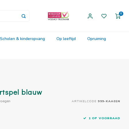
0
Scholen & kinderopvang
Op leeftijd
Opruiming
rtspel blauw
voegen
ARTIKELCODE
999-KAA01N
1 OP VOORRAAD