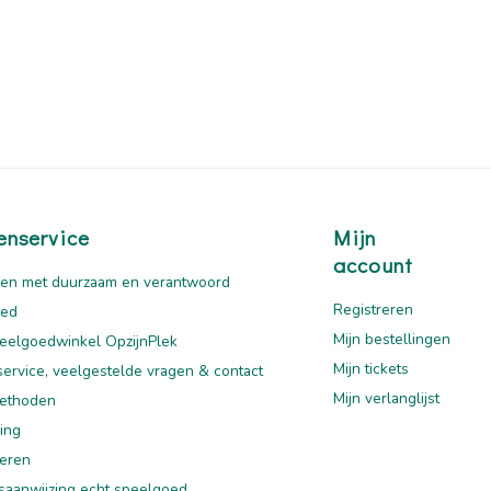
enservice
Mijn
account
en met duurzaam en verantwoord
Registreren
oed
Mijn bestellingen
eelgoedwinkel OpzijnPlek
Mijn tickets
service, veelgestelde vragen & contact
Mijn verlanglijst
ethoden
ing
eren
saanwijzing echt speelgoed