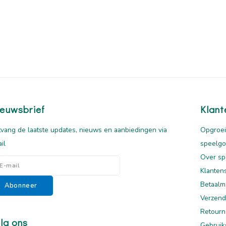
euwsbrief
Klant
vang de laatste updates, nieuws en aanbiedingen via
Opgroei
il
speelg
Over sp
Klanten
Betaalm
Abonneer
Verzend
Retourn
lg ons
Gebruik