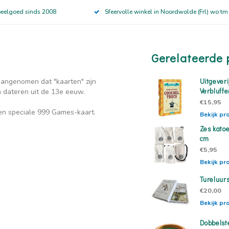
peelgoed sinds 2008
Sfeervolle winkel in Noordwolde (Frl) wo tm
Gerelateerde 
angenomen dat "kaarten" zijn
Uitgeveri
Verbluff
a dateren uit de 13e eeuw.
€15,95
een speciale 999 Games-kaart.
Bekijk pr
Zes katoe
cm
€5,95
Bekijk pr
Tureluurs
€20,00
Bekijk pr
Dobbelst