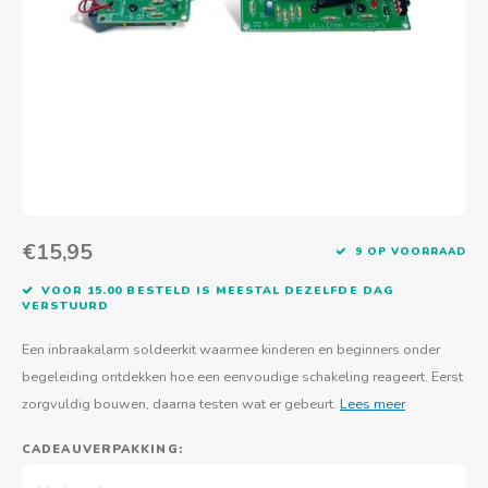
Actief buitenspelen
Muziekspeelgoed
Zoekboeken & doeboeken
Thuis leren
Duurzaam Speelgoed
Basis voor - Zintuigelijke beleving
Vanaf 8 jaar
The C
Vogelf
Water
Educa
Tuinieren & koken
Technisch Speelgoed
Quiet books
Boek en spel voor volwassenen
Sinterklaas & kerst
Ander basismateriaal
Vanaf 10 jaar
Jongl
Knikk
Fietsen en rijdend speelgoed
Spellen en puzzels
School & onderweg
Jongeren en volwassenen
Frisb
Teams
Creatief speelgoed
Schoolmeubilair
Beweg
Cijfer
€15,95
9 OP VOORRAAD
Overi
Puzze
VOOR 15.00 BESTELD IS MEESTAL DEZELFDE DAG
VERSTUURD
Yogas
Een inbraakalarm soldeerkit waarmee kinderen en beginners onder
begeleiding ontdekken hoe een eenvoudige schakeling reageert. Eerst
zorgvuldig bouwen, daarna testen wat er gebeurt.
Lees meer
CADEAUVERPAKKING: