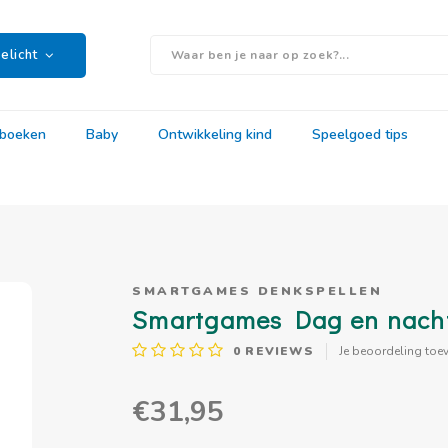
elicht
rboeken
Baby
Ontwikkeling kind
Speelgoed tips
SMARTGAMES DENKSPELLEN
Smartgames Dag en nacht 
0
REVIEWS
Je beoordeling toe
€31,95