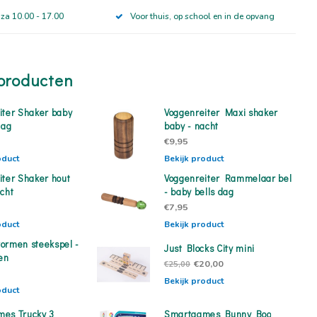
 za 10.00 - 17.00
Voor thuis, op school en in de opvang
producten
iter Shaker baby
Voggenreiter Maxi shaker
dag
baby - nacht
€9,95
oduct
Bekijk product
iter Shaker hout
Voggenreiter Rammelaar bel
acht
- baby bells dag
€7,95
oduct
Bekijk product
ormen steekspel -
Just Blocks City mini
ren
€20,00
€25,00
Bekijk product
oduct
es Trucky 3
Smartgames Bunny Boo