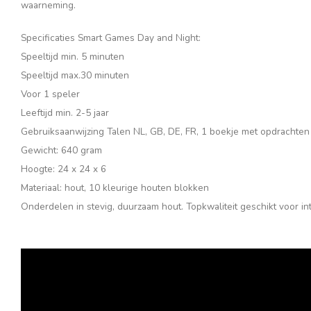
waarneming.
Specificaties Smart Games Day and Night:
Speeltijd min. 5 minuten
Speeltijd max.30 minuten
Voor 1 speler
Leeftijd min. 2-5 jaar
Gebruiksaanwijzing Talen NL, GB, DE, FR, 1 boekje met opdrachten
Gewicht: 640 gram
Hoogte: 24 x 24 x 6
Materiaal: hout, 10 kleurige houten blokken
Onderdelen in stevig, duurzaam hout. Topkwaliteit geschikt voor in