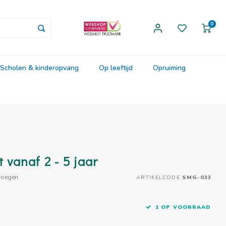
0
Scholen & kinderopvang
Op leeftijd
Opruiming
vanaf 2 - 5 jaar
voegen
ARTIKELCODE
SMG-033
1 OP VOORRAAD