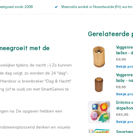
peelgoed sinds 2008
Sfeervolle winkel in Noordwolde (Frl) wo tm
Gerelateerde 
meegroeit met de
Voggenre
bellen - 
€9,95
ilijker tijdens de nacht ;-) Zo kunnen
Bekijk pr
de dag volgt, zo worden de 24 "dag"-
Voggenre
baby - n
Hierdoor is breinbreker "Dag & Nacht"
€8,95
 jong (of te oud) om met SmartGames te
Bekijk pr
Grimms v
stapelto
ingen na. De opgaven hebben een
€63,95
Bekijk pr
, probleemoplossend denken en visuele
Smartgam