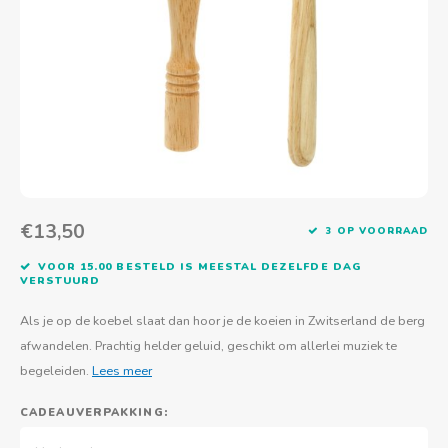
Actief buitenspelen
Muziekspeelgoed
Zoekboeken & doeboeken
Thuis leren
Duurzaam Speelgoed
Basis voor - Zintuigelijke beleving
Vanaf 8 jaar
The C
Vogelf
Water
Educa
Tuinieren & koken
Technisch Speelgoed
Quiet books
Boek en spel voor volwassenen
Sinterklaas & kerst
Ander basismateriaal
Vanaf 10 jaar
Jongl
Knikk
Fietsen en rijdend speelgoed
Spellen en puzzels
School & onderweg
Jongeren en volwassenen
Frisb
Teams
Creatief speelgoed
Schoolmeubilair
Beweg
Cijfer
€13,50
3 OP VOORRAAD
Overi
Puzze
VOOR 15.00 BESTELD IS MEESTAL DEZELFDE DAG
VERSTUURD
Yogas
Als je op de koebel slaat dan hoor je de koeien in Zwitserland de berg
afwandelen. Prachtig helder geluid, geschikt om allerlei muziek te
begeleiden.
Lees meer
CADEAUVERPAKKING: