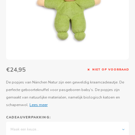
Actief buitenspelen
Muziekspeelgoed
Zoekboeken & doeboeken
Thuis leren
Duurzaam Speelgoed
Basis voor - Zintuigelijke beleving
Vanaf 8 jaar
The C
Vogelf
Water
Educa
Tuinieren & koken
Technisch Speelgoed
Quiet books
Boek en spel voor volwassenen
Sinterklaas & kerst
Ander basismateriaal
Vanaf 10 jaar
Jongl
Knikk
Fietsen en rijdend speelgoed
Spellen en puzzels
School & onderweg
Jongeren en volwassenen
Frisb
Teams
Creatief speelgoed
Schoolmeubilair
Beweg
Cijfer
€24,95
NIET OP VOORRAAD
Overi
Puzze
De popjes van Nänchen Natur zijn een geweldig kraamcadeautje. De
Yogas
perfecte geboorteknuffel voor pasgeboren baby’s. De popjes zijn
gemaakt van natuurlijke materialen, namelijk biologisch katoen en
schapenwol.
Lees meer
CADEAUVERPAKKING:
Maak een keuze...