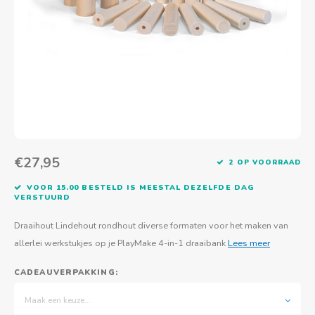
Actief buitenspelen
Muziekspeelgoed
Zoekboeken & doeboeken
Thuis leren
Duurzaam Speelgoed
Basis voor - Zintuigelijke beleving
Vanaf 8 jaar
The C
Vogelf
Water
Educa
Tuinieren & koken
Technisch Speelgoed
Quiet books
Boek en spel voor volwassenen
Sinterklaas & kerst
Ander basismateriaal
Vanaf 10 jaar
Jongl
Knikk
Fietsen en rijdend speelgoed
Spellen en puzzels
School & onderweg
Jongeren en volwassenen
Frisb
Teams
Creatief speelgoed
Schoolmeubilair
Beweg
Cijfer
€27,95
2 OP VOORRAAD
Overi
Puzze
VOOR 15.00 BESTELD IS MEESTAL DEZELFDE DAG
VERSTUURD
Yogas
Draaihout Lindehout rondhout diverse formaten voor het maken van
allerlei werkstukjes op je PlayMake 4-in-1 draaibank
Lees meer
CADEAUVERPAKKING:
Maak een keuze...