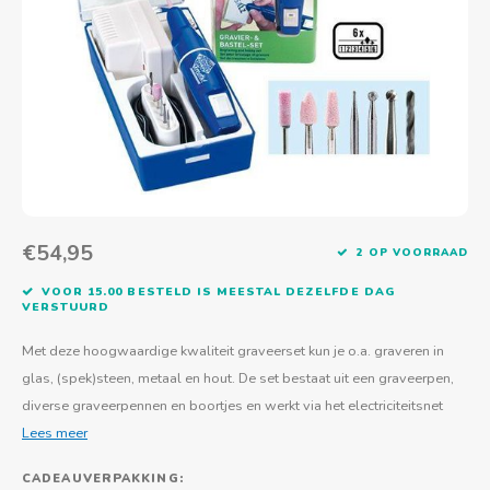
Actief buitenspelen
Muziekspeelgoed
Zoekboeken & doeboeken
Thuis leren
Duurzaam Speelgoed
Basis voor - Zintuigelijke beleving
Vanaf 8 jaar
The C
Vogelf
Water
Educa
Tuinieren & koken
Technisch Speelgoed
Quiet books
Boek en spel voor volwassenen
Sinterklaas & kerst
Ander basismateriaal
Vanaf 10 jaar
Jongl
Knikk
Fietsen en rijdend speelgoed
Spellen en puzzels
School & onderweg
Jongeren en volwassenen
Frisb
Teams
Creatief speelgoed
Schoolmeubilair
Beweg
Cijfer
€54,95
2 OP VOORRAAD
Overi
Puzze
VOOR 15.00 BESTELD IS MEESTAL DEZELFDE DAG
VERSTUURD
Yogas
Met deze hoogwaardige kwaliteit graveerset kun je o.a. graveren in
glas, (spek)steen, metaal en hout. De set bestaat uit een graveerpen,
diverse graveerpennen en boortjes en werkt via het electriciteitsnet
Lees meer
CADEAUVERPAKKING: