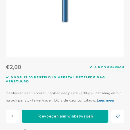
Actief buitenspelen
Muziekspeelgoed
Zoekboeken & doeboeken
Thuis leren
Duurzaam Speelgoed
Basis voor - Zintuigelijke beleving
Vanaf 8 jaar
The C
Vogelf
Water
Educa
Tuinieren & koken
Technisch Speelgoed
Quiet books
Boek en spel voor volwassenen
Sinterklaas & kerst
Ander basismateriaal
Vanaf 10 jaar
Jongl
Knikk
Fietsen en rijdend speelgoed
Spellen en puzzels
School & onderweg
Jongeren en volwassenen
Frisb
Teams
Creatief speelgoed
Schoolmeubilair
Beweg
Cijfer
€2,00
2 OP VOORRAAD
Overi
Puzze
VOOR 15.00 BESTELD IS MEESTAL DEZELFDE DAG
VERSTUURD
Yogas
De kleuren van Seccorell hebben een pastel-achtige uitstraling en zijn
nu ook per stuk te verkrijgen. Dit is de kleur lichtblauw.
Lees meer
Toevoegen aan winkelwagen