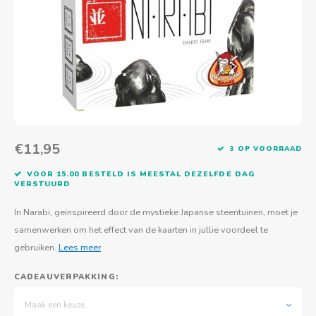
Actief buitenspelen
Muziekspeelgoed
Zoekboeken & doeboeken
Thuis leren
Duurzaam Speelgoed
Basis voor - Zintuigelijke beleving
Vanaf 8 jaar
The C
Vogelf
Water
Educa
Tuinieren & koken
Technisch Speelgoed
Quiet books
Boek en spel voor volwassenen
Sinterklaas & kerst
Ander basismateriaal
Vanaf 10 jaar
Jongl
Knikk
Fietsen en rijdend speelgoed
Spellen en puzzels
School & onderweg
Jongeren en volwassenen
Frisb
Teams
Creatief speelgoed
Schoolmeubilair
Beweg
Cijfer
€11,95
3 OP VOORRAAD
Overi
Puzze
VOOR 15.00 BESTELD IS MEESTAL DEZELFDE DAG
VERSTUURD
Yogas
In Narabi, geïnspireerd door de mystieke Japanse steentuinen, moet je
samenwerken om het effect van de kaarten in jullie voordeel te
gebruiken.
Lees meer
CADEAUVERPAKKING:
Maak een keuze...