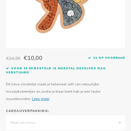
Actief buitenspelen
Muziekspeelgoed
Zoekboeken & doeboeken
Thuis leren
Duurzaam Speelgoed
Basis voor - Zintuigelijke beleving
Vanaf 8 jaar
The C
Vogelf
Water
Educa
Tuinieren & koken
Technisch Speelgoed
Quiet books
Boek en spel voor volwassenen
Sinterklaas & kerst
Ander basismateriaal
Vanaf 10 jaar
Jongl
Knikk
Fietsen en rijdend speelgoed
Spellen en puzzels
School & onderweg
Jongeren en volwassenen
Frisb
Teams
Creatief speelgoed
Schoolmeubilair
Beweg
Cijfer
€10,00
€24,95
11 OP VOORRAAD
VOOR 15.00 BESTELD IS MEESTAL DEZELFDE DAG
Overi
Puzze
VERSTUURD
Yogas
Dit lieve vlindertje maak je helemaal zelf van natuurlijke
mozaïeksteentjes en zodra je klaar bent heb je een leuke
muurdecoratie.
Lees meer
CADEAUVERPAKKING:
Maak een keuze...