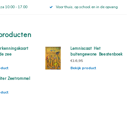
 za 10.00 - 17.00
Voor thuis, op school en in de opvang
producten
erkenningskaart
Lemniscaat Het
 de zee
buitengewone Beestenboek
€16,95
oduct
Bekijk product
iter Zeetrommel
oduct