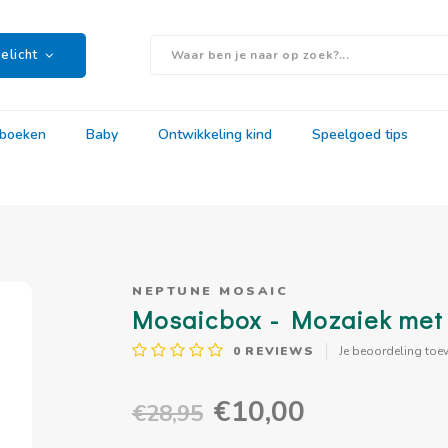
elicht
rboeken
Baby
Ontwikkeling kind
Speelgoed tips
NEPTUNE MOSAIC
Mosaicbox - Mozaiek met l
0
REVIEWS
Je beoordeling toe
€10,00
€28,95