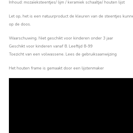
Inhoud: mozaïeksteentjes/ lijm / keramiek schaaltje/ houten lijst
Let op, het is een natuurproduct de kleuren van de steentjes kunne
op de doos.
Waarschuwing. Niet geschikt voor kinderen onder 3 jaar
Geschikt voor kinderen vanaf 8. Leeftijd 8-99
Toezicht van een volwassene. Lees de gebruiksaanwijzing
Het houten frame is gemaakt door een lijstenmaker