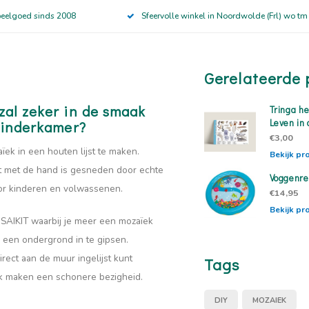
peelgoed sinds 2008
Sfeervolle winkel in Noordwolde (Frl) wo tm
Gerelateerde 
zal zeker in de smaak
Tringa h
Leven in
 kinderkamer?
€3,00
k in een houten lijst te maken.
Bekijk pr
t met de hand is gesneden door echte
Voggenre
voor kinderen en volwassenen.
€14,95
Bekijk pr
AIKIT waarbij je meer een mozaïek
p een ondergrond in te gipsen.
ect aan de muur ingelijst kunt
Tags
ïek maken een schonere bezigheid.
DIY
MOZAIEK