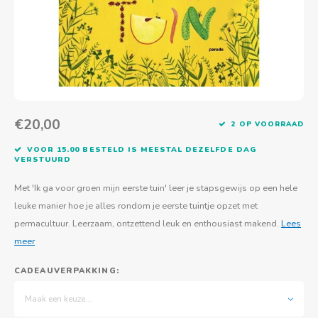
Actief buitenspelen
Muziekspeelgoed
Zoekboeken & doeboeken
Thuis leren
Duurzaam Speelgoed
Basis voor - Zintuigelijke beleving
Vanaf 8 jaar
The C
Vogelf
Water
Educa
Tuinieren & koken
Technisch Speelgoed
Quiet books
Boek en spel voor volwassenen
Sinterklaas & kerst
Ander basismateriaal
Vanaf 10 jaar
Jongl
Knikk
Fietsen en rijdend speelgoed
Spellen en puzzels
School & onderweg
Jongeren en volwassenen
Frisb
Teams
Creatief speelgoed
Schoolmeubilair
€20,00
2 OP VOORRAAD
Beweg
Cijfer
VOOR 15.00 BESTELD IS MEESTAL DEZELFDE DAG
VERSTUURD
Overi
Puzze
Met 'Ik ga voor groen mijn eerste tuin' leer je stapsgewijs op een hele
Yogas
leuke manier hoe je alles rondom je eerste tuintje opzet met
permacultuur. Leerzaam, ontzettend leuk en enthousiast makend.
Lees
meer
CADEAUVERPAKKING:
Maak een keuze...