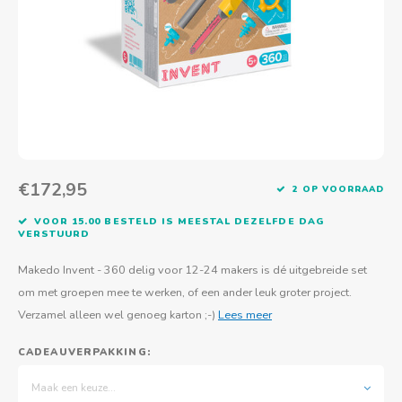
Actief buitenspelen
Muziekspeelgoed
Zoekboeken & doeboeken
Thuis leren
Duurzaam Speelgoed
Basis voor - Zintuigelijke beleving
Vanaf 8 jaar
The C
Vogelf
Water
Educa
Tuinieren & koken
Technisch Speelgoed
Quiet books
Boek en spel voor volwassenen
Sinterklaas & kerst
Ander basismateriaal
Vanaf 10 jaar
Jongl
Knikk
Fietsen en rijdend speelgoed
Spellen en puzzels
School & onderweg
Jongeren en volwassenen
Frisb
Teams
Creatief speelgoed
Schoolmeubilair
Beweg
Cijfer
€172,95
2 OP VOORRAAD
Overi
Puzze
VOOR 15.00 BESTELD IS MEESTAL DEZELFDE DAG
VERSTUURD
Yogas
Makedo Invent - 360 delig voor 12-24 makers is dé uitgebreide set
om met groepen mee te werken, of een ander leuk groter project.
Verzamel alleen wel genoeg karton ;-)
Lees meer
CADEAUVERPAKKING:
Maak een keuze...