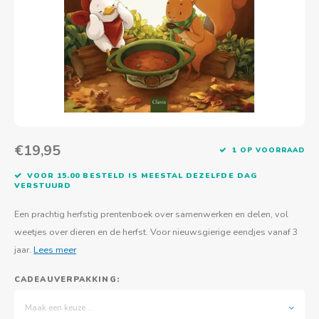
Actief buitenspelen
Muziekspeelgoed
Zoekboeken & doeboeken
Thuis leren
Duurzaam Speelgoed
Basis voor - Zintuigelijke beleving
Vanaf 8 jaar
The C
Vogelf
Water
Educa
Tuinieren & koken
Technisch Speelgoed
Quiet books
Boek en spel voor volwassenen
Sinterklaas & kerst
Ander basismateriaal
Vanaf 10 jaar
Jongl
Knikk
Fietsen en rijdend speelgoed
Spellen en puzzels
School & onderweg
Jongeren en volwassenen
Frisb
Teams
Creatief speelgoed
Schoolmeubilair
Beweg
Cijfer
€19,95
1 OP VOORRAAD
Overi
Puzze
VOOR 15.00 BESTELD IS MEESTAL DEZELFDE DAG
VERSTUURD
Yogas
Een prachtig herfstig prentenboek over samenwerken en delen, vol
weetjes over dieren en de herfst. Voor nieuwsgierige eendjes vanaf 3
jaar.
Lees meer
CADEAUVERPAKKING:
Maak een keuze...