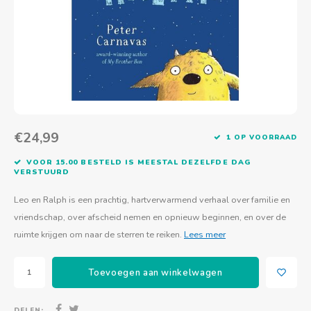
Actief buitenspelen
Muziekspeelgoed
Zoekboeken & doeboeken
Thuis leren
Duurzaam Speelgoed
Basis voor - Zintuigelijke beleving
Vanaf 8 jaar
The C
Vogelf
Water
Educa
Tuinieren & koken
Technisch Speelgoed
Quiet books
Boek en spel voor volwassenen
Sinterklaas & kerst
Ander basismateriaal
Vanaf 10 jaar
Jongl
Knikk
Fietsen en rijdend speelgoed
Spellen en puzzels
School & onderweg
Jongeren en volwassenen
Frisb
Teams
Creatief speelgoed
Schoolmeubilair
Beweg
Cijfer
€24,99
1 OP VOORRAAD
VOOR 15.00 BESTELD IS MEESTAL DEZELFDE DAG
Overi
Puzze
VERSTUURD
Yogas
Leo en Ralph is een prachtig, hartverwarmend verhaal over familie en
vriendschap, over afscheid nemen en opnieuw beginnen, en over de
ruimte krijgen om naar de sterren te reiken.
Lees meer
Toevoegen aan winkelwagen
DELEN: